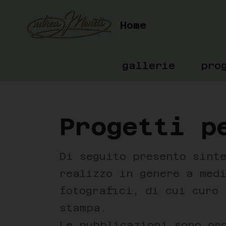
Home
gallerie
pro
Progetti p
Di seguito presento sint
realizzo in genere a med
fotografici, di cui curo
stampa.
Le pubblicazioni sono or