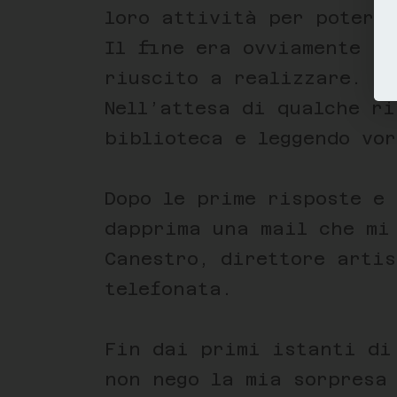
loro attività per poter s
Il fine era ovviamente i
riuscito a realizzare.
Nell’attesa di qualche r
biblioteca e leggendo vor
Dopo le prime risposte e
dapprima una mail che mi
Canestro, direttore arti
telefonata.
Fin dai primi istanti di
non nego la mia sorpresa 