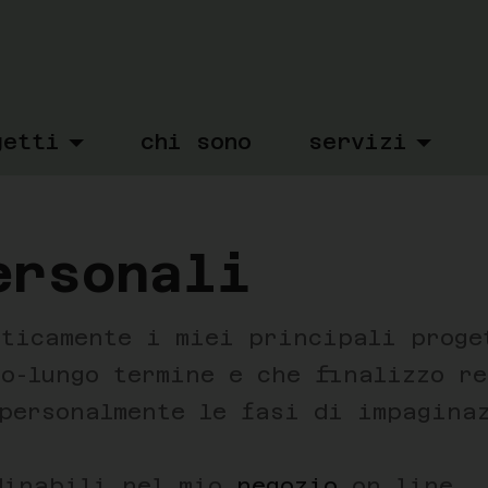
getti
chi sono
servizi
ersonali
eticamente i miei principali proge
io-lungo termine e che finalizzo r
 personalmente le fasi di impagina
dinabili nel mio
negozio
on line.