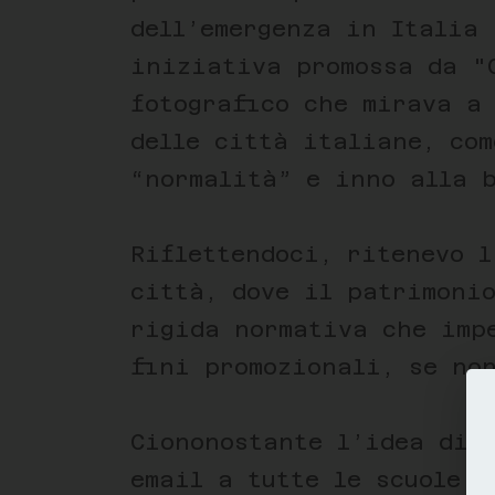
dell’emergenza in Italia 
iniziativa promossa da "
fotografico che mirava a
delle città italiane, co
“normalità” e inno alla b
Riflettendoci, ritenevo 
città, dove il patrimonio
rigida normativa che imp
fini promozionali, se no
Ciononostante l’idea di 
email a tutte le scuole d