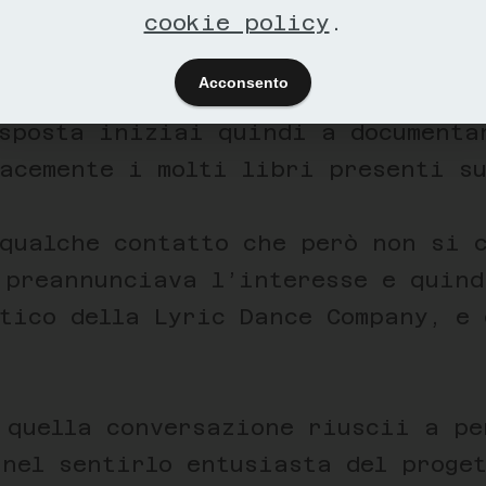
viluppare un qualche progetto foto
cookie policy
.
n divenire, dovendo io stesso capi
Acconsento
isposta iniziai quindi a documenta
acemente i molti libri presenti su
 qualche contatto che però non si 
 preannunciava l’interesse e quind
stico della Lyric Dance Company, e
 quella conversazione riuscii a pe
nel sentirlo entusiasta del proge