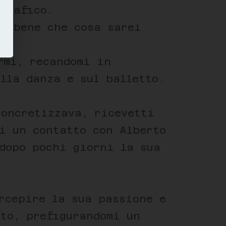
grafico.
re bene che cosa sarei
rmi, recandomi in
lla danza e sul balletto.
concretizzava, ricevetti
i un contatto con Alberto
 dopo pochi giorni la sua
rcepire la sua passione e
tto, prefigurandomi un