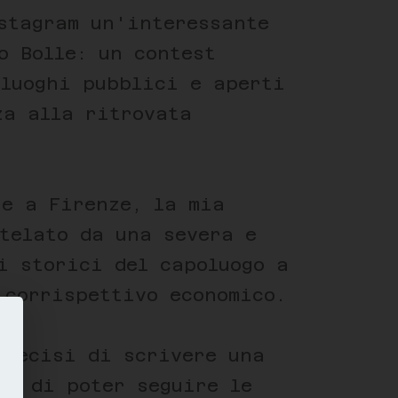
stagram un'interessante
o Bolle: un contest
 luoghi pubblici e aperti
za alla ritrovata
re a Firenze, la mia
telato da una severa e
i storici del capoluogo a
 corrispettivo economico.
 decisi di scrivere una
do di poter seguire le