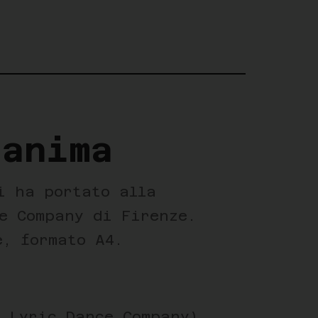
'anima
i ha portato alla
ce Company di Firenze.
e, formato A4.
a Lyric Dance Company)