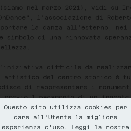
(siamo nel marzo 2021), vidi su In
OnDance", l’associazione di Robert
 portare la danza all’esterno, nei
me simbolo di una rinnovata speran
ellezza.
l’iniziativa difficile da realizza
 artistico del centro storico è tu
edisce di rappresentare i monument
n previo l pagamento di un ingente
Questo sito utilizza cookies per
fotografare la danza mi attirava e
dare all'Utente la migliore
ell’hinterland fiorentino, chieden
esperienza d'uso. Leggi la nostra