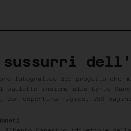
 sussurri dell
bro fotografico del progetto che m
el balletto insieme alla Lyric Dan
a, con copertina rigida, 250 pagin
Moneti
i Alberto Canestro (direttore dell